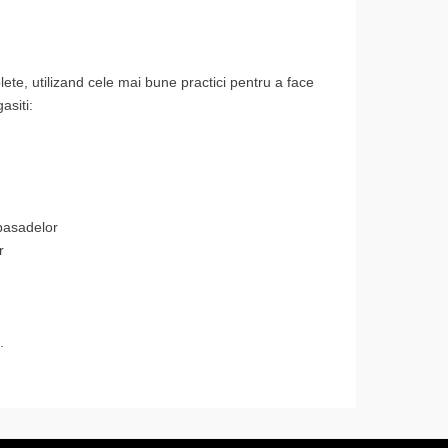
ete, utilizand cele mai bune practici pentru a face
asiti:
mbasadelor
r
.