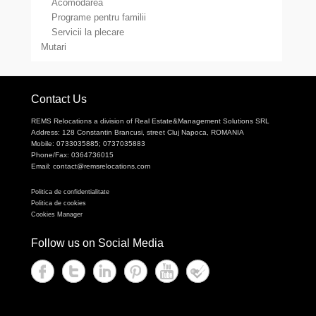
Acomodarea
Programe pentru familii
Servicii la plecare
Mutari
Contact Us
REMS Relocations a division of Real Estate&Management Solutions SRL
Address: 128 Constantin Brancusi, street Cluj Napoca, ROMANIA
Mobile: 0733035885; 0737035883
Phone/Fax: 0364736015
Email: contact@remsrelocations.com
Politica de confidentialitate
Politica de cookies
Cookies Manager
Follow us on Social Media