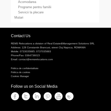
Acomodarea
Programe pentru familii
Servicii la plecare
Mutari
Contact Us
REMS Relocations a division of Real Estate&Management Solutions SRL
Address: 128 Constantin Brancusi, street Cluj Napoca, ROMANIA
Mobile: 0733035885; 0737035883
Phone/Fax: 0364736015
Email: contact@remsrelocations.com
Politica de confidentialitate
Politica de cookies
Cookies Manager
Follow us on Social Media