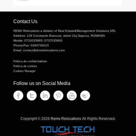
Contact Us
REMS Relocations a division of Real Estate&Management Solutions SRL
Address: 128 Constantin Brancusi, street Cluj Napoca, ROMANIA
Mobile: 0733035885; 0737035883
Phone/Fax: 0364736015
Email: contact@remsrelocations.com
Politica de confidentialitate
Politica de cookies
Cookies Manager
Follow us on Social Media
Copyright © 2026
Rems Relocations
All Rights Reserved.